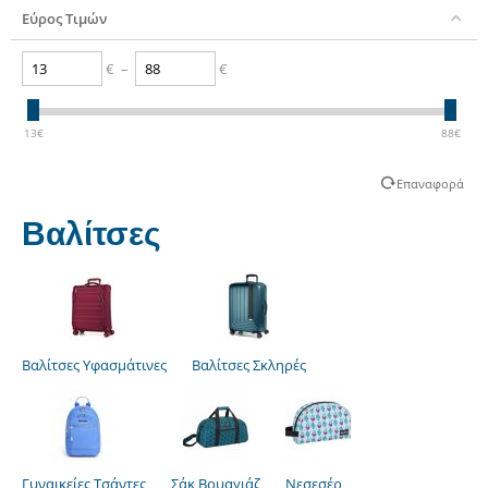
Εύρος Τιμών
€
–
€
13
€
88
€
Επαναφορά
Βαλίτσες
Βαλίτσες Υφασμάτινες
Βαλίτσες Σκληρές
Γυναικείες Τσάντες
Σάκ Βουαγιάζ
Νεσεσέρ