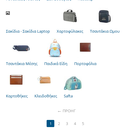
Σακίδια - Σακίδια Laptop
Χαρτοφύλακες
Τσαντάκια Ωμου
Τσαντάκια Μέσης
Παιδικά Είδη
Πορτοφόλια
Καρτοθήκες
Κλειδοθήκες
Safta
ΠΡΟΗΓ
1
2
3
4
5