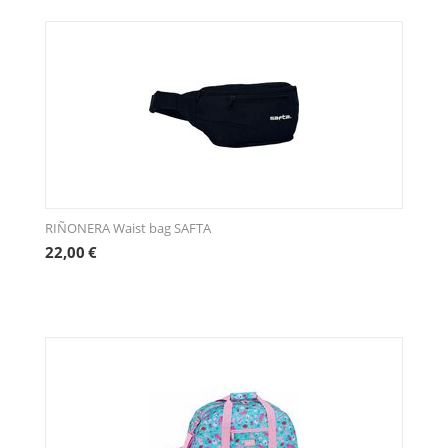
RIÑONERA Waist bag SAFTA
22,00
€