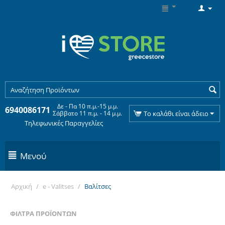
Δε - Πα 10 π.μ.-15 μ.μ.
6940086171
Σάββατο 11 π.μ. - 14 μ.μ.
Το καλάθι είναι άδειο
Τηλεφωνικές Παραγγελίες
Μενού
Αρχική
/
e - Valitses
/
Βαλίτσες
ΦΊΛΤΡΑ ΠΡΟΪΌΝΤΩΝ