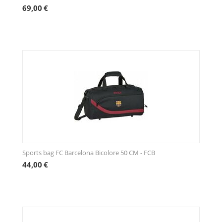
69,00
€
Sports bag FC Barcelona Bicolore 50 CM - FCB
44,00
€