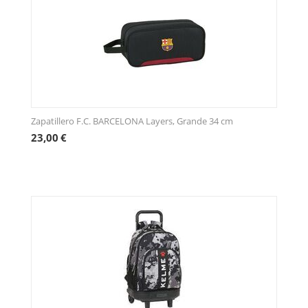
Zapatillero F.C. BARCELONA Layers, Grande 34 cm
23,00
€