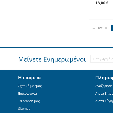
18,00
€
ΠΡΟΗΓ
Μείνετε Ενημερωμένοι
Η εταιρεία
Πληροφ
Σχετικά με εμάς
Αναζήτηση
Επικοινωνία
Λίστα Επιθ
Τα brands μας
Λίστα Σύγκ
Sitemap