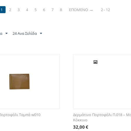
1
2
3
4
5
6
7
8
ΕΠΌΜΕΝΟ
2 - 12
τα
24 Ανα Σελίδα
Πορτοφόλι Ταμπά w010
Δερμάτινο Πορτοφόλι Π.018 – Μ
Κόκκινο
32,00
€