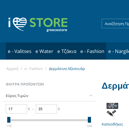
e - Valitses
e Water
e Τζάκια
e - Fashion
e - Nargi
Αρχική
/
e - Fashion
/
Δερμάτινα Αξεσουάρ
Δερμά
ΦΊΛΤΡΑ ΠΡΟΪΌΝΤΩΝ
Εύρος Τιμών
€
–
€
Καπνοθήκες
17
€
35
€