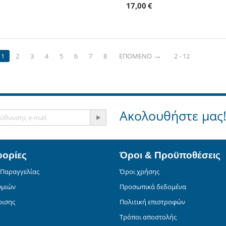
17,00
€
1
2
3
4
5
6
7
8
ΕΠΌΜΕΝΟ
2 - 12
Ακολουθήστε μας
ορίες
Όροι & Προϋποθέσεις
 Παραγγελίας
Όροι χρήσης
υμιών
Προσωπικά δεδομένα
ρισης
Πολιτική επιστροφών
Τρόποι αποστολής