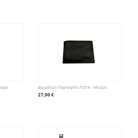
Μαύρο
Δερμάτινο Πορτοφόλι Π.014 – Μαύρο
27,00
€