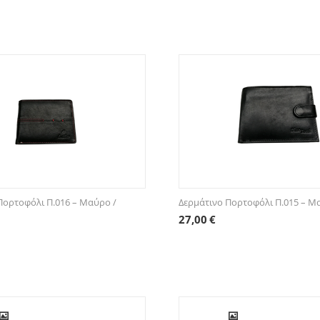
Πορτοφόλι Π.016 – Μαύρο /
Δερμάτινο Πορτοφόλι Π.015 – 
27,00
€