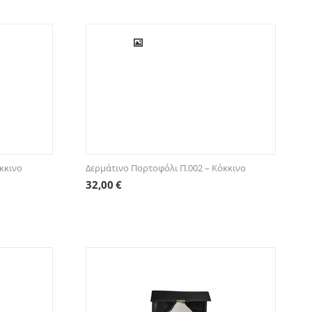
κκινο
Δερμάτινο Πορτοφόλι Π.002 – Κόκκινο
32,00
€