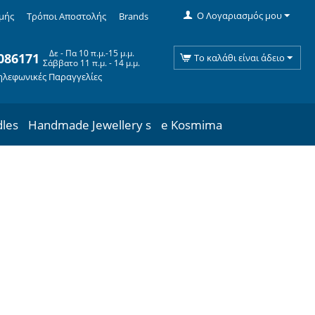
Ο Λογαριασμός μου
μής
Τρόποι Αποστολής
Brands
Δε - Πα 10 π.μ.-15 μ.μ.
086171
Το καλάθι είναι άδειο
Σάββατο 11 π.μ. - 14 μ.μ.
ηλεφωνικές Παραγγελίες
dles
Handmade Jewellery s
e Kosmima