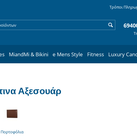
Τρόποι Πληρω
6940
Τ
les
MiandMi & Bikini
e Mens Style
Fitness
Luxury Can
τινα Αξεσουάρ
Πορτοφόλια