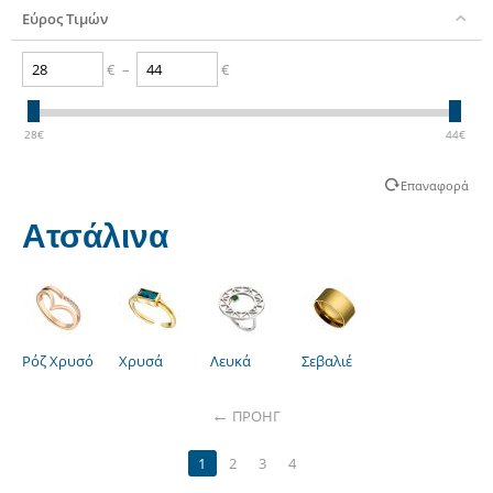
Εύρος Τιμών
€
–
€
28
€
44
€
Επαναφορά
Ατσάλινα
Ρόζ Χρυσό
Χρυσά
Λευκά
Σεβαλιέ
ΠΡΟΗΓ
1
2
3
4