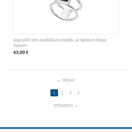
Δαχτυλίδι από ανοξείδωτο ατσάλι, με πράσινη πέτρα
ζιργκόν
43,00
€
ΠΡΟΗΓ
1
2
3
4
ΕΠΌΜΕΝΟ