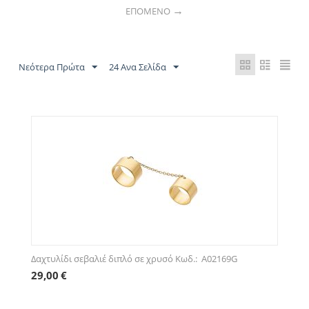
ΕΠΌΜΕΝΟ
Νεότερα Πρώτα
24 Ανα Σελίδα
Δαχτυλίδι σεβαλιέ διπλό σε χρυσό Κωδ.: A02169G
29,00
€