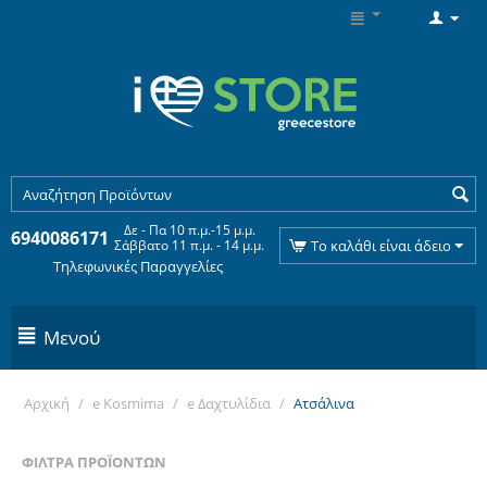
Δε - Πα 10 π.μ.-15 μ.μ.
6940086171
Σάββατο 11 π.μ. - 14 μ.μ.
Το καλάθι είναι άδειο
Τηλεφωνικές Παραγγελίες
Μενού
Αρχική
/
e Kosmima
/
e Δαχτυλίδια
/
Ατσάλινα
ΦΊΛΤΡΑ ΠΡΟΪΌΝΤΩΝ