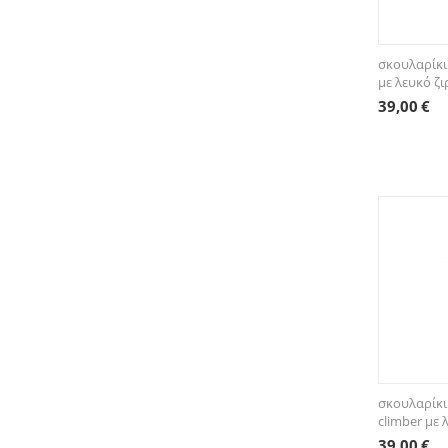
σκουλαρίκι
με λευκό ζ
39,00
€
σκουλαρίκι
climber με 
39,00
€