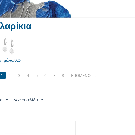
λαρίκια
σημένια 925
1
2
3
4
5
6
7
8
ΕΠΌΜΕΝΟ
τα
24 Ανα Σελίδα