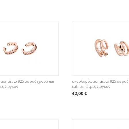
 ασημένιο 925 σε ροζ χρυσό ear
σκουλαρίκι ασημένιο 925 σε ροζ
ρες ζιργκόν
cuff με πέτρες ζιργκόν
42,00
€