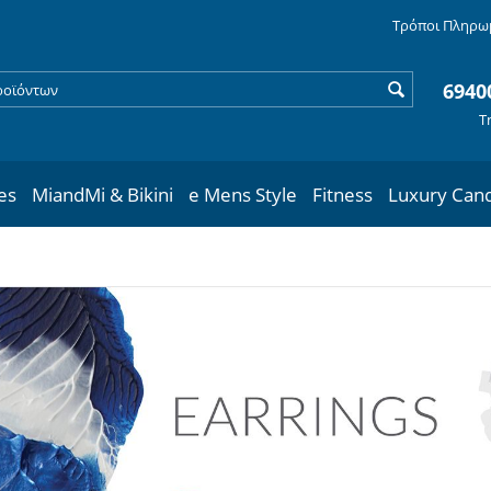
Τρόποι Πληρω
6940
Τ
les
MiandMi & Bikini
e Mens Style
Fitness
Luxury Can