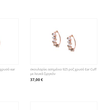
 χρυσό ear
σκουλαρίκι ασημένιο 925 ροζ χρυσό Ear Cuff
με λευκά ζιργκόν
37,00
€