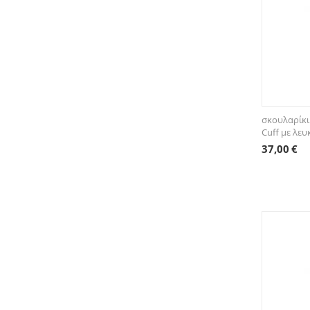
σκουλαρίκι
Cuff με λευ
37,00
€