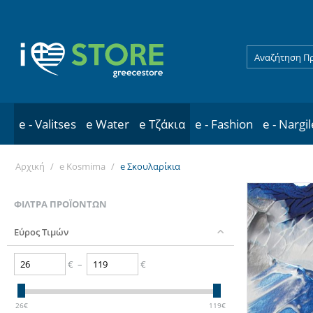
e - Valitses
e Water
e Τζάκια
e - Fashion
e - Nargi
Αρχική
/
e Kosmima
/
e Σκουλαρίκια
ΦΊΛΤΡΑ ΠΡΟΪΌΝΤΩΝ
Εύρος Τιμών
€
–
€
26
€
119
€