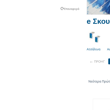
Επαναφορά
e Σκου
Ατσάλινα
Α
ΠΡΟΗΓ
Νεότερα Πρώ