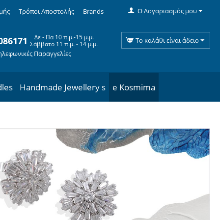
Ο Λογαριασμός μου
μής
Τρόποι Αποστολής
Brands
Δε - Πα 10 π.μ.-15 μ.μ.
086171
Το καλάθι είναι άδειο
Σάββατο 11 π.μ. - 14 μ.μ.
ηλεφωνικές Παραγγελίες
dles
Handmade Jewellery s
e Kosmima