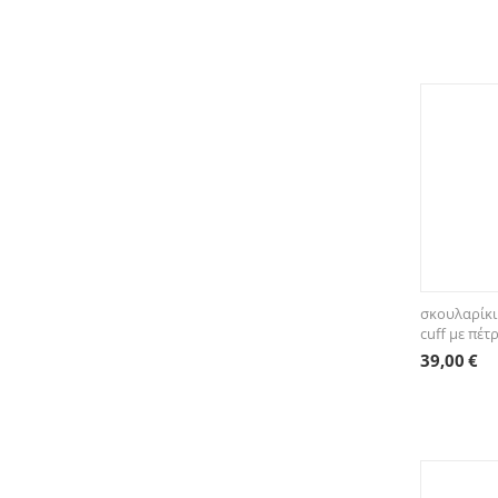
σκουλαρίκι
cuff με πέτ
39,00
€