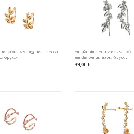
 ασημένιο 925 επιχρυσωμένο Ear
σκουλαρίκι ασημένιο 925 επιπλ
κά ζιργκόν
ear climber με πέτρες ζιργκόν
39,00
€