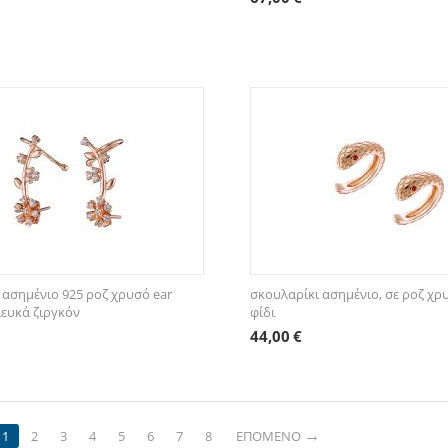
 ασημένιο 925 ροζ χρυσό ear
σκουλαρίκι ασημένιο, σε ροζ χρυ
λευκά ζιργκόν
φίδι
44,00
€
1
2
3
4
5
6
7
8
ΕΠΌΜΕΝΟ