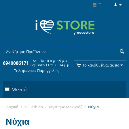
Δε - Πα 10 π.μ.-15 μ.μ.
6940086171
Σάββατο 11 π.μ. - 14 μ.μ.
Το καλάθι είναι άδειο
Τηλεφωνικές Παραγγελίες
Μενού
Αρχική
/
e - Fashion
/
Mystique Mακιγιάζ
/
Νύχια
Νύχια