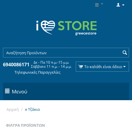
Δε - Πα 10 π.μ.-15 μ.μ.
6940086171
Σάββατο 11 π.μ. - 14 μ.μ.
Το καλάθι είναι άδειο
Τηλεφωνικές Παραγγελίες
Μενού
Αρχική
/
e Τζάκια
ΦΊΛΤΡΑ ΠΡΟΪΌΝΤΩΝ