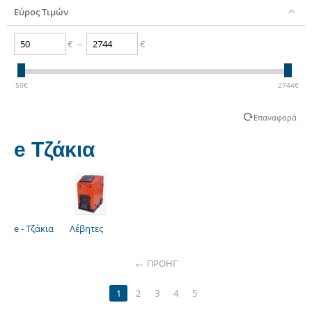
Εύρος Τιμών
€
–
€
50
€
2744
€
Επαναφορά
e Τζάκια
e - Τζάκια
Λέβητες
ΠΡΟΗΓ
1
2
3
4
5