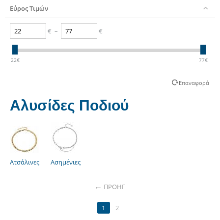
Εύρος Τιμών
€
–
€
22
€
77
€
Επαναφορά
Αλυσίδες Ποδιού
Ατσάλινες
Ασημένιες
ΠΡΟΗΓ
1
2