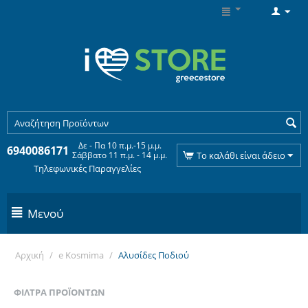
Δε - Πα 10 π.μ.-15 μ.μ.
6940086171
Σάββατο 11 π.μ. - 14 μ.μ.
Το καλάθι είναι άδειο
Τηλεφωνικές Παραγγελίες
Μενού
Αρχική
/
e Kosmima
/
Αλυσίδες Ποδιού
ΦΊΛΤΡΑ ΠΡΟΪΌΝΤΩΝ