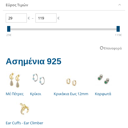
Εύρος Τιμών
€
–
€
29
€
119
€
Επαναφορά
Ασημένια 925
Μέ Πέτρες
Κρίκοι
Κρικάκια Εως 12mm
Καρφωτά
Ear Cuffs - Ear Climber