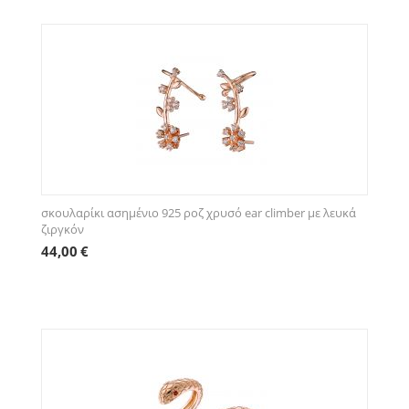
σκουλαρίκι ασημένιο 925 ροζ χρυσό ear climber με λευκά
ζιργκόν
44,00
€