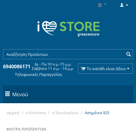
Δε - Πα 10 π.μ.-15 μ.μ.
6940086171
Σάββατο 11 π.μ. - 14 μ.μ.
Το καλάθι είναι άδειο
Τηλεφωνικές Παραγγελίες
Μενού
Αρχική
/
e Kosmima
/
e Σκουλαρίκια
/
Ασημένια 925
ΦΊΛΤΡΑ ΠΡΟΪΌΝΤΩΝ