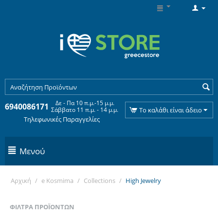
Δε - Πα 10 π.μ.-15 μ.μ.
6940086171
Σάββατο 11 π.μ. - 14 μ.μ.
Το καλάθι είναι άδειο
Τηλεφωνικές Παραγγελίες
Μενού
Αρχική
/
e Kosmima
/
Collections
/
High Jewelry
ΦΊΛΤΡΑ ΠΡΟΪΌΝΤΩΝ