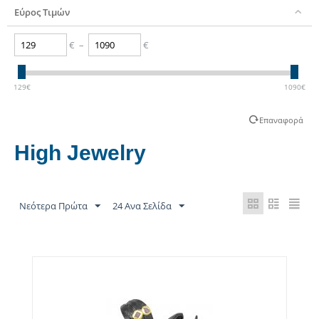
Εύρος Τιμών
€
–
€
129
€
1090
€
Επαναφορά
High Jewelry
Νεότερα Πρώτα
24 Ανα Σελίδα