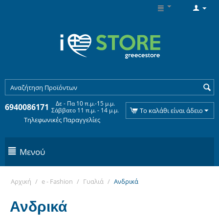
Δε - Πα 10 π.μ.-15 μ.μ.
6940086171
Σάββατο 11 π.μ. - 14 μ.μ.
Το καλάθι είναι άδειο
Τηλεφωνικές Παραγγελίες
Μενού
Αρχική
/
e - Fashion
/
Γυαλιά
/
Ανδρικά
Ανδρικά