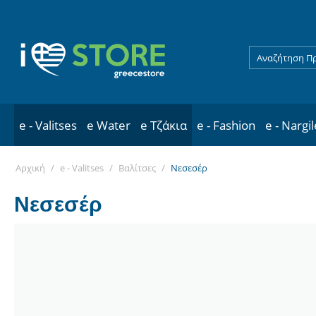
e - Valitses
e Water
e Τζάκια
e - Fashion
e - Nargi
Αρχική
/
e - Valitses
/
Βαλίτσες
/
Νεσεσέρ
Νεσεσέρ