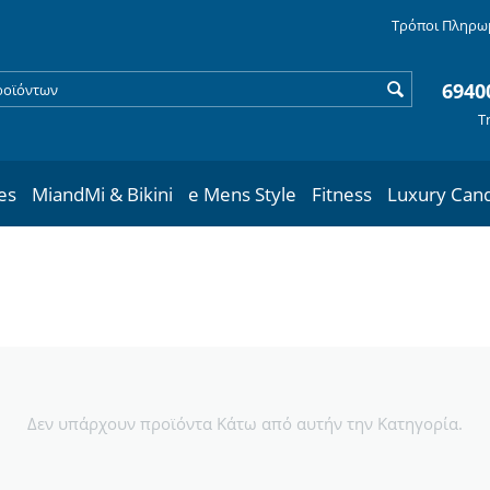
Τρόποι Πληρω
6940
Τ
les
MiandMi & Bikini
e Mens Style
Fitness
Luxury Can
Δεν υπάρχουν προϊόντα Κάτω από αυτήν την Κατηγορία.