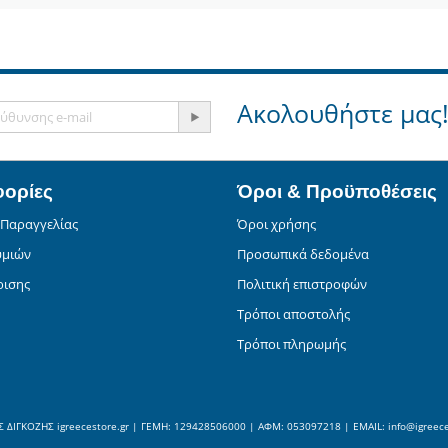
Ακολουθήστε μας
ορίες
Όροι & Προϋποθέσεις
 Παραγγελίας
Όροι χρήσης
υμιών
Προσωπικά δεδομένα
ρισης
Πολιτική επιστροφών
Τρόποι αποστολής
Τρόποι πληρωμής
 ΔΙΓΚΟΖΗΣ igreecestore.gr | ΓΕΜΗ: 129428506000 | AΦΜ: 053097218 | ΕΜΑIL: info@igreece