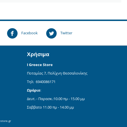
!
Facebook
Twitter
Χρήσιμα
I Greece Store
Ποταμίας 7, Πολίχνη Θεσσαλονίκης
Τηλ: 6940086171
Ωράριο
:
Δευτ. - Παρασκ.:10.00 πμ - 15.00 μμ
Σαββατο 11.00 πμ - 14.00 μμ
store.gr