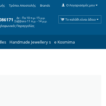
Ο Λογαριασμός μου
μής
Τρόποι Αποστολής
Brands
Δε - Πα 10 π.μ.-15 μ.μ.
086171
Το καλάθι είναι άδειο
Σάββατο 11 π.μ. - 14 μ.μ.
ηλεφωνικές Παραγγελίες
dles
Handmade Jewellery s
e Kosmima