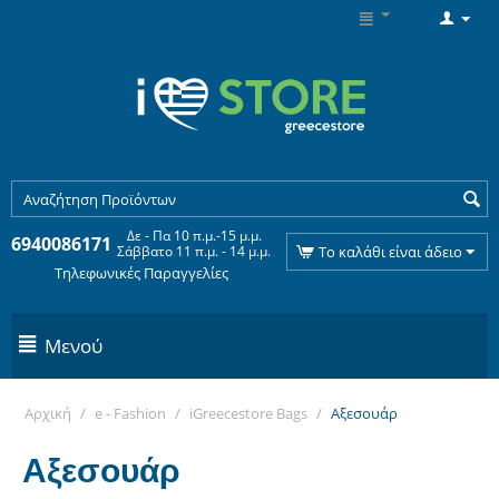
Δε - Πα 10 π.μ.-15 μ.μ.
6940086171
Σάββατο 11 π.μ. - 14 μ.μ.
Το καλάθι είναι άδειο
Τηλεφωνικές Παραγγελίες
Μενού
Αρχική
/
e - Fashion
/
iGreecestore Bags
/
Αξεσουάρ
Αξεσουάρ