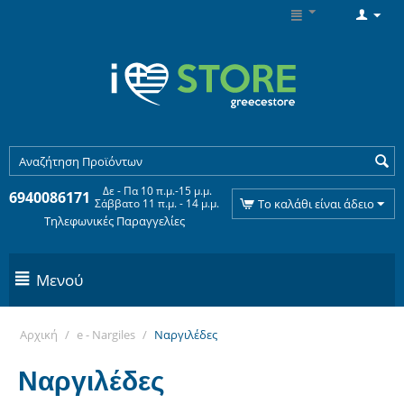
Δε - Πα 10 π.μ.-15 μ.μ.
6940086171
Σάββατο 11 π.μ. - 14 μ.μ.
Το καλάθι είναι άδειο
Τηλεφωνικές Παραγγελίες
Μενού
Αρχική
/
e - Nargiles
/
Ναργιλέδες
Ναργιλέδες