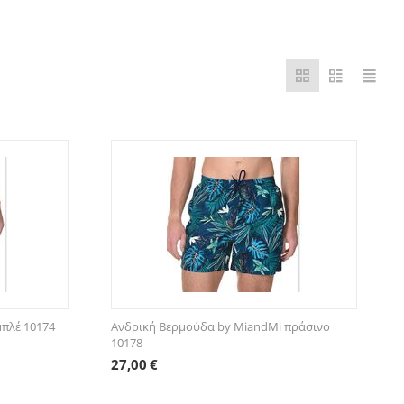
μπλέ 10174
Ανδρική Βερμούδα by MiandMi πράσινο
10178
27,00
€