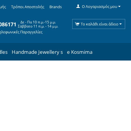
Ο Λογαριασμός μου
μής
Τρόποι Αποστολής
Brands
Δε - Πα 10 π.μ.-15 μ.μ.
086171
Το καλάθι είναι άδειο
Σάββατο 11 π.μ. - 14 μ.μ.
ηλεφωνικές Παραγγελίες
dles
Handmade Jewellery s
e Kosmima