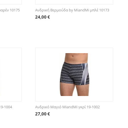
μαρέν 10175
Ανδρική Βερμούδα by MiandMi μπλέ 10173
24,00
€
19-1004
Ανδρικό Μαγιό MiandMi γκρί 19-1002
27,00
€