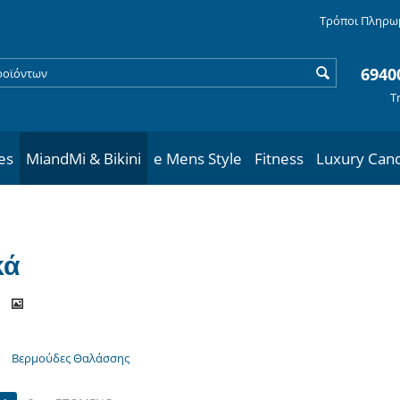
Τρόποι Πληρω
6940
Τ
les
MiandMi & Bikini
e Mens Style
Fitness
Luxury Can
κά
Βερμούδες Θαλάσσης