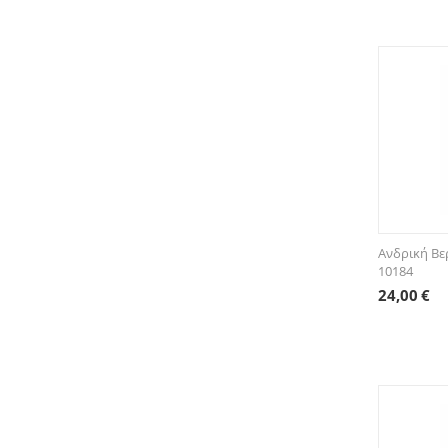
Ανδρική Βε
10184
24,00
€