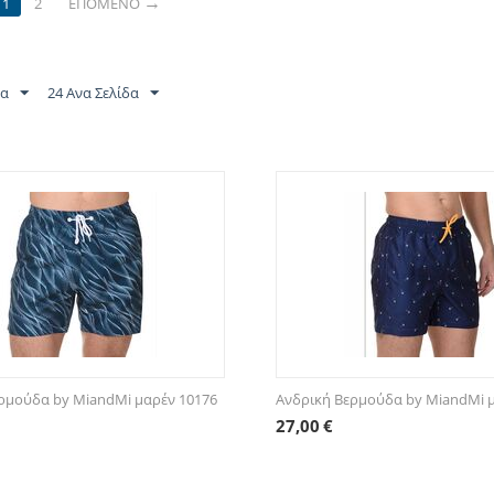
1
2
ΕΠΌΜΕΝΟ
τα
24 Ανα Σελίδα
ρμούδα by MiandMi μαρέν 10176
Ανδρική Βερμούδα by MiandMi 
27,00
€