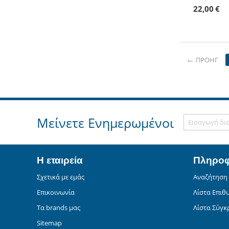
22,00
€
ΠΡΟΗΓ
Μείνετε Ενημερωμένοι
Η εταιρεία
Πληροφ
Σχετικά με εμάς
Αναζήτηση
Επικοινωνία
Λίστα Επιθ
Τα brands μας
Λίστα Σύγκ
Sitemap