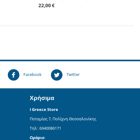
22,00
€
!
Facebook
Twitter
Χρήσιμα
I Greece Store
Ποταμίας 7, Πολίχνη Θεσσαλονίκης
Τηλ: 6940086171
Ωράριο
: