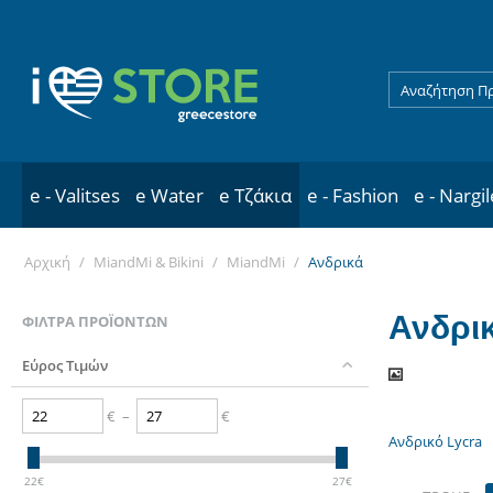
e - Valitses
e Water
e Τζάκια
e - Fashion
e - Nargi
Αρχική
/
MiandMi & Bikini
/
MiandMi
/
Ανδρικά
Ανδρι
ΦΊΛΤΡΑ ΠΡΟΪΌΝΤΩΝ
Εύρος Τιμών
€
–
€
Ανδρικό Lycra
22
€
27
€