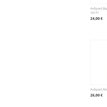
Ανδρική Βε
10177
24,00
€
Ανδρικό Μα
26,00
€