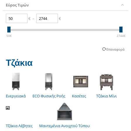
Εύρος Τιμών
€
–
€
50
€
2744
€
Επαναφορά
Τζάκια
Ενεργειακά
ECO Φυσικής Ροής
Κασέτες
Τζάκια Μίνι
Τζάκια Λέβητες
Μαντεμένια Ανοιχτού Τύπου