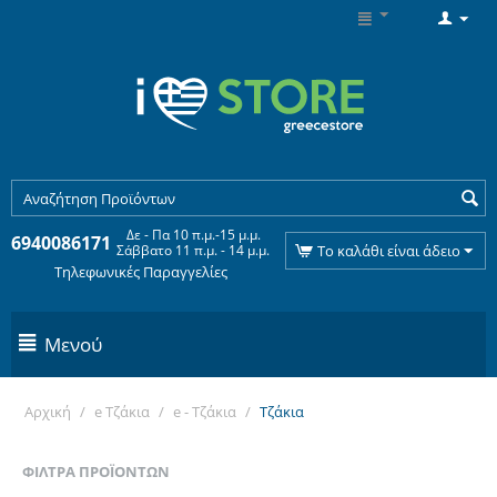
Δε - Πα 10 π.μ.-15 μ.μ.
6940086171
Σάββατο 11 π.μ. - 14 μ.μ.
Το καλάθι είναι άδειο
Τηλεφωνικές Παραγγελίες
Μενού
Αρχική
/
e Τζάκια
/
e - Τζάκια
/
Τζάκια
ΦΊΛΤΡΑ ΠΡΟΪΌΝΤΩΝ